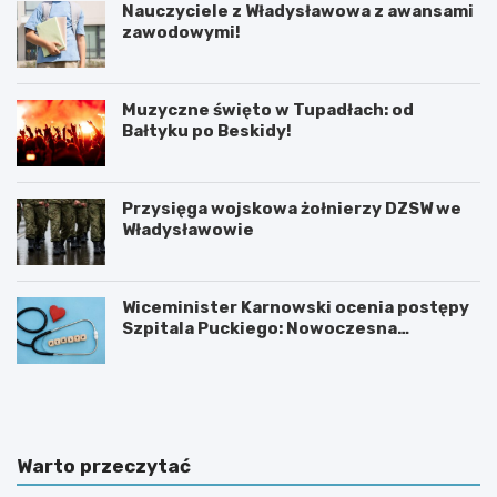
Nauczyciele z Władysławowa z awansami
zawodowymi!
Muzyczne święto w Tupadłach: od
Bałtyku po Beskidy!
Przysięga wojskowa żołnierzy DZSW we
Władysławowie
Wiceminister Karnowski ocenia postępy
Szpitala Puckiego: Nowoczesna
kardiologia i plany rozbudowy
O
M
b
o
r
t
o
y
n
l
Warto przeczytać
a
a
d
r