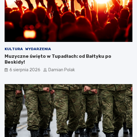
a
ż
e
n
i
a
m
i
d
KULTURA
WYDARZENIA
l
Muzyczne święto w Tupadłach: od Bałtyku po
a
Beskidy!
3
6 sierpnia 2026
Damian Polak
4
-
l
a
t
k
i