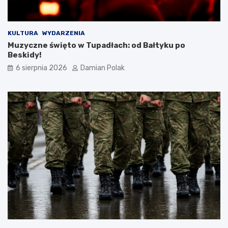
a
m
i
d
KULTURA
WYDARZENIA
l
Muzyczne święto w Tupadłach: od Bałtyku po
a
Beskidy!
3
6 sierpnia 2026
Damian Polak
4
-
l
a
t
k
i