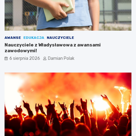
z
d
y
z
ł
i
a
ć
s
?
i
AWANSE
EDUKACJA
NAUCZYCIELE
ę
Nauczyciele z Władysławowa z awansami
l
zawodowymi!
i
c
6 sierpnia 2026
Damian Polak
z
n
y
m
i
o
b
r
a
ż
e
n
i