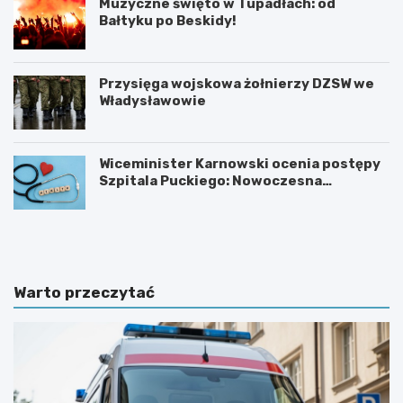
Muzyczne święto w Tupadłach: od
Bałtyku po Beskidy!
Przysięga wojskowa żołnierzy DZSW we
Władysławowie
Wiceminister Karnowski ocenia postępy
Szpitala Puckiego: Nowoczesna
kardiologia i plany rozbudowy
O
M
b
o
r
t
o
y
n
l
Warto przeczytać
a
a
d
r
z
n
i
i
e
a
c
w
i
K