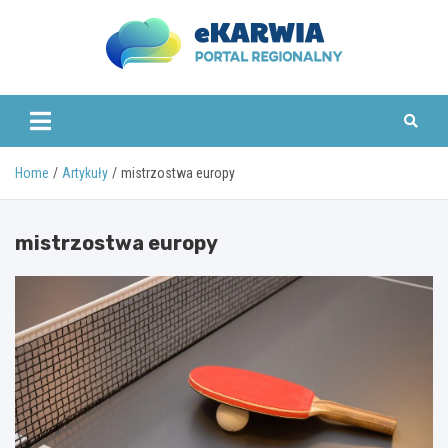
Skip
to
content
www.ekarwia.pl
Home
Artykuły
mistrzostwa europy
mistrzostwa europy