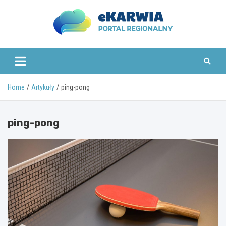
Skip
to
content
www.ekarwia.pl
Home
Artykuły
ping-pong
ping-pong