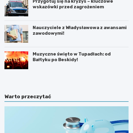
Przygotuj się na kryzys – kluczowe
wskazówki przed zagrożeniem
Nauczyciele z Władysławowa z awansami
zawodowymi!
Muzyczne święto w Tupadłach: od
Bałtyku po Beskidy!
O
M
b
o
r
t
o
y
n
l
Warto przeczytać
a
a
d
r
z
n
i
i
e
a
c
w
i
K