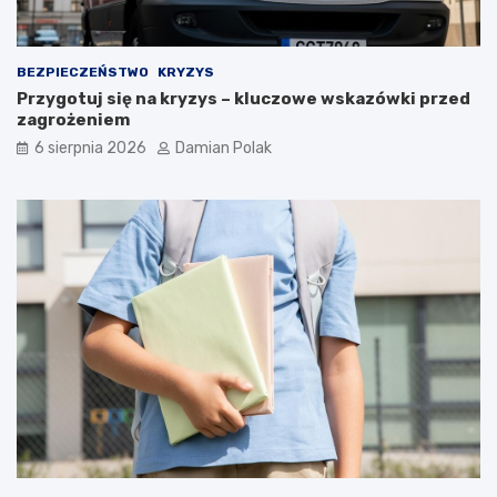
a
m
i
d
BEZPIECZEŃSTWO
KRYZYS
l
Przygotuj się na kryzys – kluczowe wskazówki przed
a
zagrożeniem
3
6 sierpnia 2026
Damian Polak
4
-
l
a
t
k
i