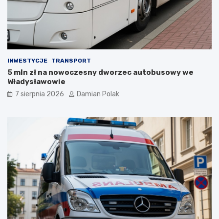
z
d
y
z
ł
i
a
ć
s
?
i
INWESTYCJE
TRANSPORT
ę
5 mln zł na nowoczesny dworzec autobusowy we
l
Władysławowie
i
c
7 sierpnia 2026
Damian Polak
z
n
y
m
i
o
b
r
a
ż
e
n
i