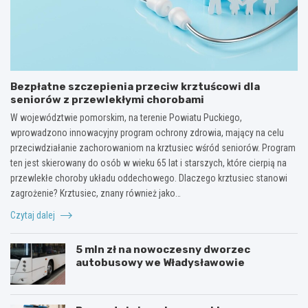
Bezpłatne szczepienia przeciw krztuścowi dla
seniorów z przewlekłymi chorobami
W województwie pomorskim, na terenie Powiatu Puckiego,
wprowadzono innowacyjny program ochrony zdrowia, mający na celu
przeciwdziałanie zachorowaniom na krztusiec wśród seniorów. Program
ten jest skierowany do osób w wieku 65 lat i starszych, które cierpią na
przewlekłe choroby układu oddechowego. Dlaczego krztusiec stanowi
zagrożenie? Krztusiec, znany również jako…
Czytaj dalej
5 mln zł na nowoczesny dworzec
autobusowy we Władysławowie