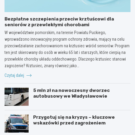
Bezpłatne szczepienia przeciw krztuścowi dla
seniorów z przewlekłymi chorobami
W województwie pomorskim, na terenie Powiatu Puckiego,
wprowadzono innowacyjny program ochrony zdrowia, mający na celu
przeciwdziałanie zachorowaniom na krztusiec wśród seniorów. Program
ten jest skierowany do osób w wieku 65 lat i starszych, które cierpią na
przewlekłe choroby układu oddechowego. Dlaczego krztusiec stanowi
zagrożenie? Krztusiec, znany również jako…
Czytaj dalej
5 mln zł na nowoczesny dworzec
autobusowy we Władysławowie
Przygotuj się na kryzys – kluczowe
wskazówki przed zagrożeniem