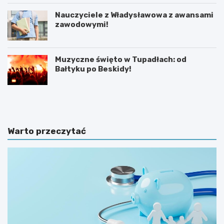
Nauczyciele z Władysławowa z awansami
zawodowymi!
Muzyczne święto w Tupadłach: od
Bałtyku po Beskidy!
O
M
b
o
r
t
o
y
n
l
Warto przeczytać
a
a
d
r
z
n
i
i
e
a
c
w
i
K
p
a
r
r
z
w