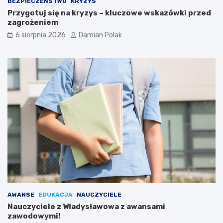
d
BEZPIECZEŃSTWO
KRYZYS
l
Przygotuj się na kryzys – kluczowe wskazówki przed
a
zagrożeniem
3
6 sierpnia 2026
Damian Polak
4
-
l
a
t
k
i
AWANSE
EDUKACJA
NAUCZYCIELE
Nauczyciele z Władysławowa z awansami
zawodowymi!