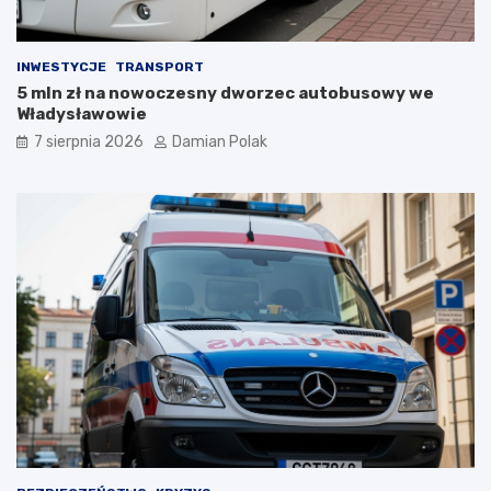
a
ć
s
?
i
INWESTYCJE
TRANSPORT
ę
5 mln zł na nowoczesny dworzec autobusowy we
l
Władysławowie
i
c
7 sierpnia 2026
Damian Polak
z
n
y
m
i
o
b
r
a
ż
e
n
i
a
m
i