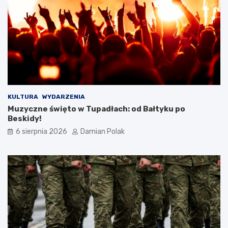
r
a
ż
e
n
i
a
m
i
d
KULTURA
WYDARZENIA
l
Muzyczne święto w Tupadłach: od Bałtyku po
a
Beskidy!
3
6 sierpnia 2026
Damian Polak
4
-
l
a
t
k
i