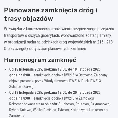
Planowane zamknięcia dróg i
trasy objazdów
W związku z koniecznością umożliwienia bezpiecznego przejazdu
transportów o dużych gabarytach, wprowadzone zostaną zmiany
w organizacji ruchu na odcinkach dróg wojewódzkich nr 215 i 213.
Oto szczegóły dotyczące planowanych zamknięć:
Harmonogram zamknięć
Od 18 listopada 2025, godzina 18:00, do 19 listopada 2025,
godzina 8:00
– zamknięcie odcinka DW215 w Ostrowie. Zalecany
objazd prowadzi przez Władysławowo, DW216, Puck, DW213,
Sulicice i Karwię.
Od 19 listopada 2025, godzina 18:00, do 20 listopada 2025,
godzina 8:00
– zamknięcie odcinka DW213 w Żarnowcu.
Rekomendowana trasa objazdu: Słuchowo, Prusewo, Czymanowo,
Rybno, Kniewo, Wielka Piaśnica, Tyłowo, Kartoszyno, Lubkowo do
Żarnowca.