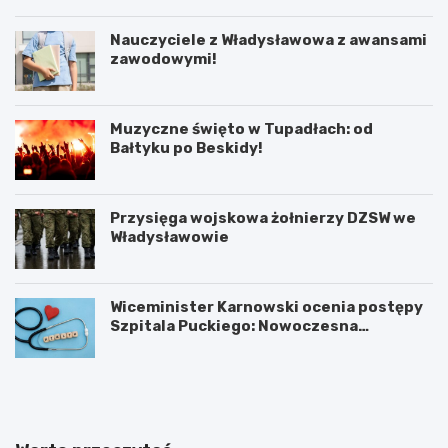
Nauczyciele z Władysławowa z awansami
zawodowymi!
Muzyczne święto w Tupadłach: od
Bałtyku po Beskidy!
Przysięga wojskowa żołnierzy DZSW we
Władysławowie
Wiceminister Karnowski ocenia postępy
Szpitala Puckiego: Nowoczesna
kardiologia i plany rozbudowy
O
M
b
o
r
t
o
y
n
l