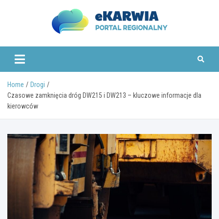
Skip
to
content
www.ekarwia.pl
Home
Drogi
Czasowe zamknięcia dróg DW215 i DW213 – kluczowe informacje dla
kierowców