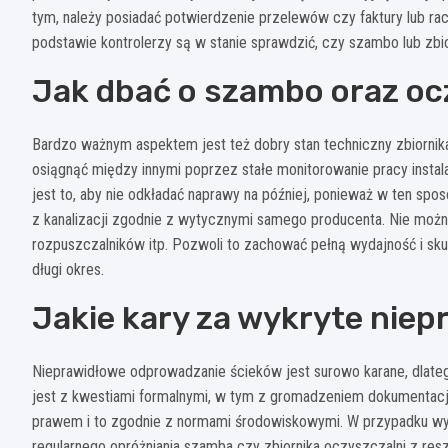
tym, należy posiadać potwierdzenie przelewów czy faktury lub rachu
podstawie kontrolerzy są w stanie sprawdzić, czy szambo lub zbio
Jak dbać o szambo oraz oc
Bardzo ważnym aspektem jest też dobry stan techniczny zbiorn
osiągnąć między innymi poprzez stałe monitorowanie pracy instala
jest to, aby nie odkładać naprawy na później, ponieważ w ten spo
z kanalizacji zgodnie z wytycznymi samego producenta. Nie można
rozpuszczalników itp. Pozwoli to zachować pełną wydajność i s
długi okres.
Jakie kary za wykryte niep
Nieprawidłowe odprowadzanie ścieków jest surowo karane, dlatego
jest z kwestiami formalnymi, w tym z gromadzeniem dokumentacji
prawem i to zgodnie z normami środowiskowymi. W przypadku wy
regularnego opróżniania szamba czy zbiornika oczyszczalni z res