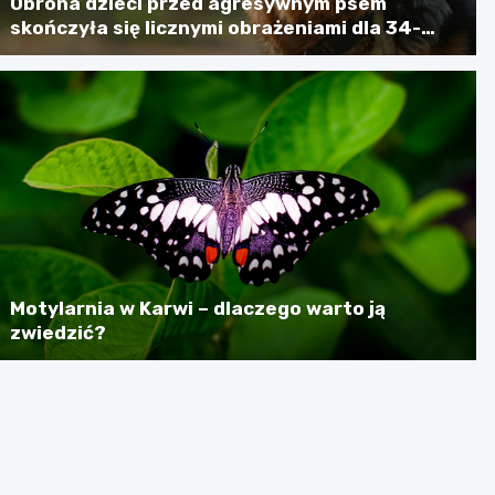
Obrona dzieci przed agresywnym psem
skończyła się licznymi obrażeniami dla 34-
latki
Motylarnia w Karwi – dlaczego warto ją
zwiedzić?