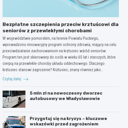
Bezpłatne szczepienia przeciw krztuścowi dla
seniorów z przewlekłymi chorobami
W województwie pomorskim, na terenie Powiatu Puckiego,
wprowadzono innowacyjny program ochrony zdrowia, mający na celu
przeciwdziałanie zachorowaniom na krztusiec wśród seniorów.
Program ten jest skierowany do osób w wieku 65 lat i starszych, które
cierpią na przewlekłe choroby układu oddechowego. Dlaczego
krztusiec stanowi zagrożenie? Krztusiec, znany również jako…
Czytaj dalej
5 mln zł na nowoczesny dworzec
autobusowy we Władysławowie
Przygotuj się na kryzys – kluczowe
wskazówki przed zagrożeniem