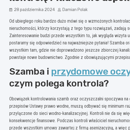
28 października 2024
Damian Polak
Od ubiegłego roku bardzo dużo mówi się o wzmożonych kontrola
nieruchomości, którzy korzystają z tego typu rozwiązań, zadają s
Zainteresowanie budzi przede wszystkim to, jak wygląda wizyta u
postaramy się odpowiedzieć na najważniejsze pytania! Szamba 
wszystkim tam, gdzie nie doprowadzono jeszcze zbiorczej kanaliz
powstaje nowe budownictwo. Zgodnie z obowiązującymi przepisami,
Szamba i
przydomowe oczy
czym polega kontrola?
Obowiązek kontrolowania szamb oraz oczyszczalni spoczywa na 
przepisów Ustawy prawo wodne, muszą odbywać się minimum raz n
przyłączone do sieci wodno-kanalizacyjnej. Kontroli nie da się w
konsekwencje finansowe. Podczas kontroli właściciel nieruchomo
przede wszystkim umowy zawartej z firmą asenizacyjną, a więc p