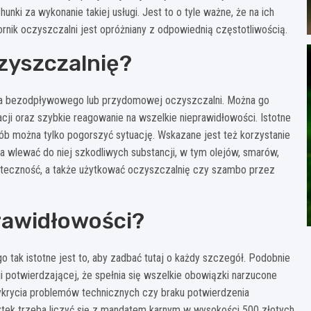
nki za wykonanie takiej usługi. Jest to o tyle ważne, że na ich
rnik oczyszczalni jest opróżniany z odpowiednią częstotliwością.
zyszczalnię?
ika bezodpływowego lub przydomowej oczyszczalni. Można go
cji oraz szybkie reagowanie na wszelkie nieprawidłowości. Istotne
sób można tylko pogorszyć sytuację. Wskazane jest też korzystanie
 wlewać do niej szkodliwych substancji, w tym olejów, smarów,
kuteczność, a także użytkować oczyszczalnię czy szambo przez
rawidłowości?
 tak istotne jest to, aby zadbać tutaj o każdy szczegół. Podobnie
 potwierdzającej, że spełnia się wszelkie obowiązki narzucone
krycia problemów technicznych czy braku potwierdzenia
ztek trzeba liczyć się z mandatem karnym w wysokości 500 złotych.