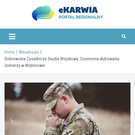
Skip
to
content
www.ekarwia.pl
Home
Aktualności
Dobrowolna Zasadnicza Służba Wojskowa: Ceremonia ślubowania
żołnierzy w Wejherowie