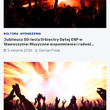
c
e
z
d
y
z
ł
i
a
ć
s
?
i
KULTURA
WYDARZENIA
ę
Jubileusz 50-lecia Orkiestry Dętej OSP w
l
Sławoszynie: Muzyczne wspomnienia i radość
i
społeczności
c
5 sierpnia 2026
Damian Polak
z
n
y
m
i
o
b
r
a
ż
e
n