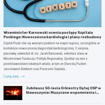
Wiceminister Karnowski ocenia postępy Szpitala
Puckiego: Nowoczesna kardiologia i plany rozbudowy
Szpital Pucki stał się ważnym punktem na mapie regionu, szczególnie w
kontekście nowoczesnej diagnostyki kardiologicznej. 5 sierpnia,
placówkę odwiedził dr. inż. Jacek Karnowski, sekretarz stanu w
Ministerstwie Funduszy i Polityki Regionalnej. Spotkał się tam z
przedstawicielami lokalnych władz, w tym ze Starostą Puckim
Jarosławem Białkiem oraz Prezesem Szpitala…
Czytaj dalej
Jubileusz 50-lecia Orkiestry Dętej OSP w
Sławoszynie: Muzyczne wspomnienia i
radość społeczności