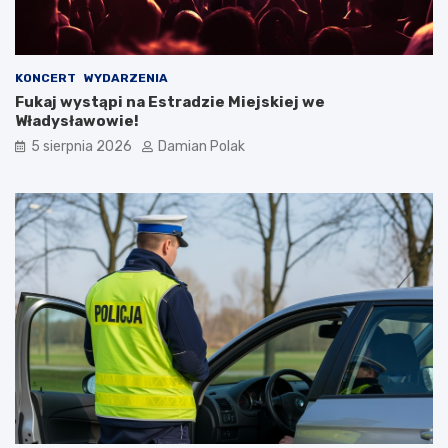
i
a
m
i
d
KONCERT
WYDARZENIA
l
Fukaj wystąpi na Estradzie Miejskiej we
a
Władysławowie!
3
5 sierpnia 2026
Damian Polak
4
-
l
a
t
k
i