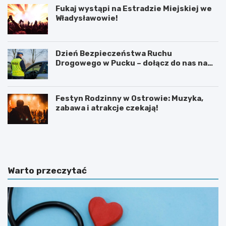
Fukaj wystąpi na Estradzie Miejskiej we
Władysławowie!
Dzień Bezpieczeństwa Ruchu
Drogowego w Pucku – dołącz do nas na
edukacyjne wydarzenie!
Festyn Rodzinny w Ostrowie: Muzyka,
zabawa i atrakcje czekają!
O
M
b
o
r
t
o
y
n
l
Warto przeczytać
a
a
d
r
z
n
i
i
e
a
c
w