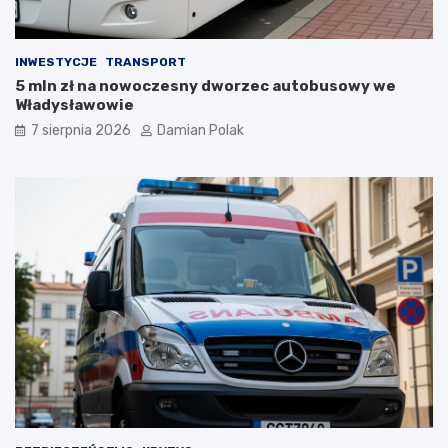
a
ć
s
?
i
INWESTYCJE
TRANSPORT
ę
5 mln zł na nowoczesny dworzec autobusowy we
l
Władysławowie
i
c
7 sierpnia 2026
Damian Polak
z
n
y
m
i
o
b
r
a
ż
e
n
i
a
m
i