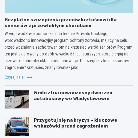
Bezpłatne szczepienia przeciw krztuścowi dla
seniorów z przewlekłymi chorobami
W województwie pomorskim, na terenie Powiatu Puckiego,
wprowadzono innowacyjny program ochrony zdrowia, mający na celu
przeciwdziałanie zachorowaniom na krztusiec wśród seniorów. Program
ten jest skierowany do osób w wieku 65 lat i starszych, które cierpią na
przewlekłe choroby układu oddechowego. Dlaczego krztusiec stanowi
zagrożenie? Krztusiec, znany również jako…
Czytaj dalej
5 mln zł na nowoczesny dworzec
autobusowy we Władysławowie
Przygotuj się na kryzys – kluczowe
wskazówki przed zagrożeniem