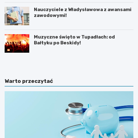
Nauczyciele z Władysławowa z awansami
zawodowymi!
Muzyczne święto w Tupadłach: od
Bałtyku po Beskidy!
O
M
b
o
r
t
o
y
n
l
Warto przeczytać
a
a
d
r
z
n
i
i
e
a
c
w
i
K
p
a
r
r
z
w