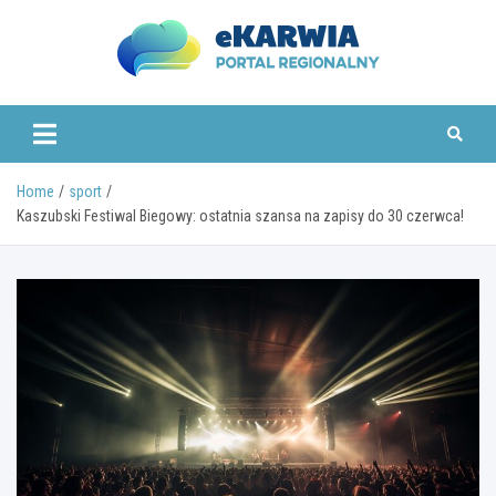
Skip
to
content
www.ekarwia.pl
Home
sport
Kaszubski Festiwal Biegowy: ostatnia szansa na zapisy do 30 czerwca!