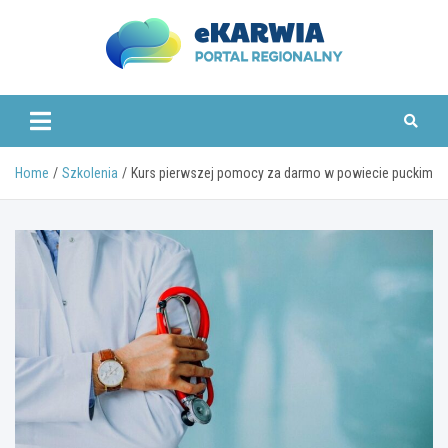
Skip
to
content
www.ekarwia.pl
Home
Szkolenia
Kurs pierwszej pomocy za darmo w powiecie puckim