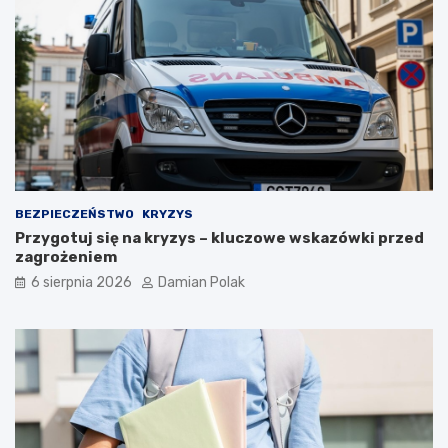
o
b
r
a
ż
e
n
i
a
m
i
d
BEZPIECZEŃSTWO
KRYZYS
l
Przygotuj się na kryzys – kluczowe wskazówki przed
a
zagrożeniem
3
6 sierpnia 2026
Damian Polak
4
-
l
a
t
k
i