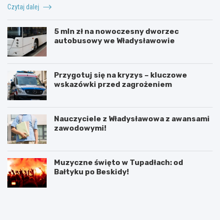
Czytaj dalej
5 mln zł na nowoczesny dworzec
autobusowy we Władysławowie
Przygotuj się na kryzys – kluczowe
wskazówki przed zagrożeniem
Nauczyciele z Władysławowa z awansami
zawodowymi!
Muzyczne święto w Tupadłach: od
Bałtyku po Beskidy!
O
M
b
o
r
t
o
y