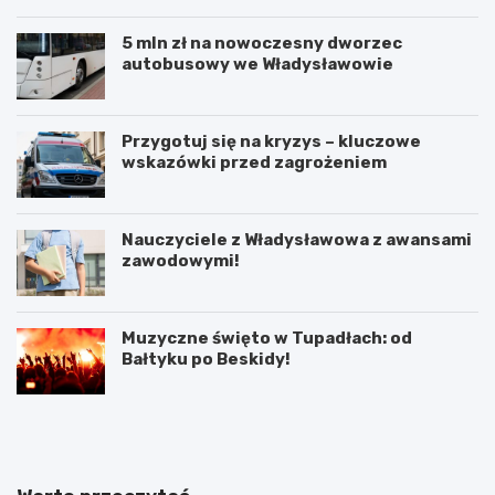
5 mln zł na nowoczesny dworzec
autobusowy we Władysławowie
Przygotuj się na kryzys – kluczowe
wskazówki przed zagrożeniem
Nauczyciele z Władysławowa z awansami
zawodowymi!
Muzyczne święto w Tupadłach: od
Bałtyku po Beskidy!
O
M
b
o
r
t
o
y
n
l