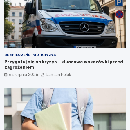
r
a
ż
e
n
i
a
m
i
d
BEZPIECZEŃSTWO
KRYZYS
l
Przygotuj się na kryzys – kluczowe wskazówki przed
a
zagrożeniem
3
6 sierpnia 2026
Damian Polak
4
-
l
a
t
k
i