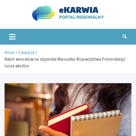
Skip
to
content
www.ekarwia.pl
Home
Edukacja
Nabór wniosków na stypendia Marszałka Województwa Pomorskiego
rusza wkrótce