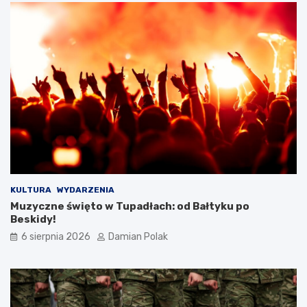
y
m
i
o
b
r
a
ż
e
n
i
a
m
i
d
KULTURA
WYDARZENIA
l
Muzyczne święto w Tupadłach: od Bałtyku po
a
Beskidy!
3
6 sierpnia 2026
Damian Polak
4
-
l
a
t
k