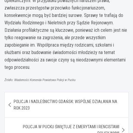
opiekuńczymi. W przypadku poważnych naruszeń prawa,
zwłaszcza przestępstw przeciwko funkcjonariuszom,
konsekwencje mogą być bardziej surowe. Sprawy te trafiają do
Wydziału Rodzinnego i Nieletnich przy Sądzie Rejonowym.
Działania profilaktyczne są kluczowe, ponieważ ich celem jest nie
tylko reagowanie na zagrożenia, ale przede wszystkim
zapobieganie im. Współpraca między rodzicami, szkołami i
służbami oraz budowanie świadomości młodzieży na temat
odpowiedzialności za swoje czyny są nieodzownymi elementami
tego procesu.
Źródło: Wiadomości Komenda Powiatowa Policji w Pucku
Nawigacja
POLICJA I NADLEŚNICTWO GDAŃSK: WSPÓLNE DZIAŁANIA NA
wpisu
ROK 2023
POLICJA W PUCKU ŚWIĘTUJE Z EMERYTAMI I RENCISTAMI