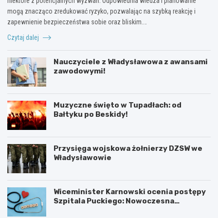
niektóre z potencjalnych wyzwań. Odpowiednia wiedza i planowanie
mogą znacząco zredukować ryzyko, pozwalając na szybką reakcję i
zapewnienie bezpieczeństwa sobie oraz bliskim.…
Czytaj dalej
Nauczyciele z Władysławowa z awansami
zawodowymi!
Muzyczne święto w Tupadłach: od
Bałtyku po Beskidy!
Przysięga wojskowa żołnierzy DZSW we
Władysławowie
Wiceminister Karnowski ocenia postępy
Szpitala Puckiego: Nowoczesna
kardiologia i plany rozbudowy
O
M