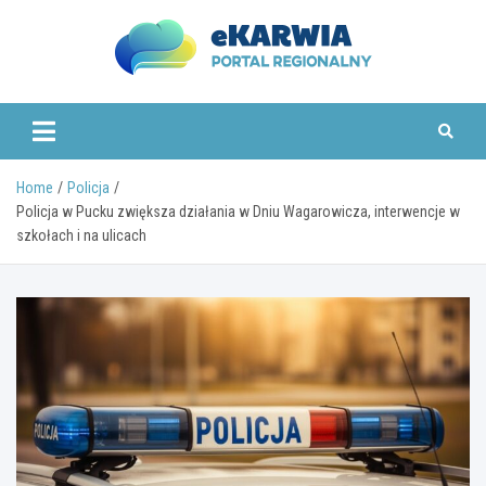
Skip
to
content
www.ekarwia.pl
Home
Policja
Policja w Pucku zwiększa działania w Dniu Wagarowicza, interwencje w
szkołach i na ulicach