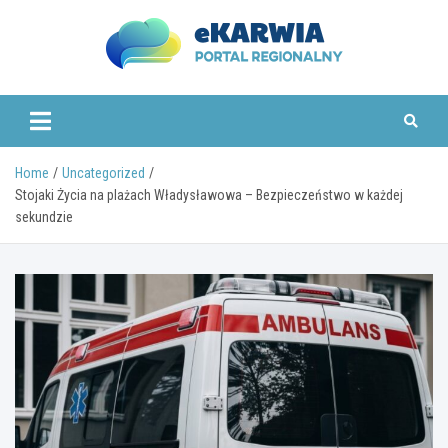
Skip
to
content
www.ekarwia.pl
Home
Uncategorized
Stojaki Życia na plażach Władysławowa – Bezpieczeństwo w każdej
sekundzie