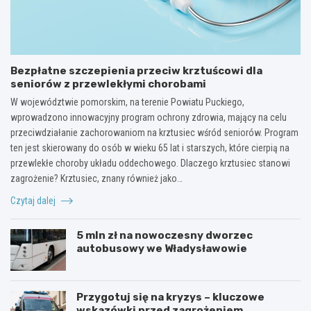
Bezpłatne szczepienia przeciw krztuścowi dla
seniorów z przewlekłymi chorobami
W województwie pomorskim, na terenie Powiatu Puckiego,
wprowadzono innowacyjny program ochrony zdrowia, mający na celu
przeciwdziałanie zachorowaniom na krztusiec wśród seniorów. Program
ten jest skierowany do osób w wieku 65 lat i starszych, które cierpią na
przewlekłe choroby układu oddechowego. Dlaczego krztusiec stanowi
zagrożenie? Krztusiec, znany również jako…
Czytaj dalej
5 mln zł na nowoczesny dworzec
autobusowy we Władysławowie
Przygotuj się na kryzys – kluczowe
wskazówki przed zagrożeniem