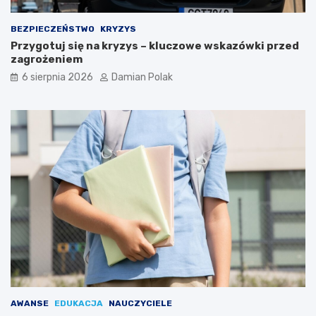
m
i
d
BEZPIECZEŃSTWO
KRYZYS
l
Przygotuj się na kryzys – kluczowe wskazówki przed
a
zagrożeniem
3
6 sierpnia 2026
Damian Polak
4
-
l
a
t
k
i
AWANSE
EDUKACJA
NAUCZYCIELE