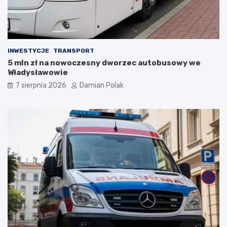
y
z
ł
i
a
ć
s
?
i
INWESTYCJE
TRANSPORT
ę
5 mln zł na nowoczesny dworzec autobusowy we
l
Władysławowie
i
c
7 sierpnia 2026
Damian Polak
z
n
y
m
i
o
b
r
a
ż
e
n
i
a