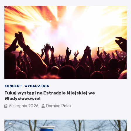
n
y
m
i
o
b
r
a
ż
e
n
i
a
m
i
d
KONCERT
WYDARZENIA
l
Fukaj wystąpi na Estradzie Miejskiej we
a
Władysławowie!
3
5 sierpnia 2026
Damian Polak
4
-
l
a
t