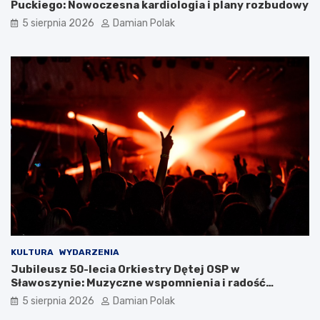
Puckiego: Nowoczesna kardiologia i plany rozbudowy
n
o
5 sierpnia 2026
Damian Polak
y
w
m
a
p
r
s
t
e
o
m
j
s
ą
k
z
o
w
ń
i
c
e
z
d
y
z
ł
i
a
ć
s
?
i
KULTURA
WYDARZENIA
ę
Jubileusz 50-lecia Orkiestry Dętej OSP w
l
Sławoszynie: Muzyczne wspomnienia i radość
i
społeczności
c
5 sierpnia 2026
Damian Polak
z