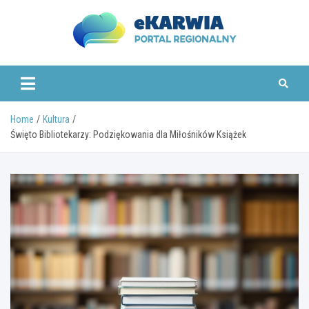
Skip
to
content
www.ekarwia.pl
Home
Kultura
Święto Bibliotekarzy: Podziękowania dla Miłośników Książek