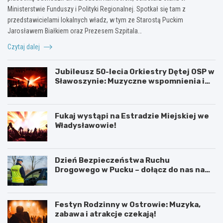
Ministerstwie Funduszy i Polityki Regionalnej. Spotkał się tam z
przedstawicielami lokalnych władz, w tym ze Starostą Puckim
Jarosławem Białkiem oraz Prezesem Szpitala…
Czytaj dalej
Jubileusz 50-lecia Orkiestry Dętej OSP w
Sławoszynie: Muzyczne wspomnienia i
radość społeczności
Fukaj wystąpi na Estradzie Miejskiej we
Władysławowie!
Dzień Bezpieczeństwa Ruchu
Drogowego w Pucku – dołącz do nas na
edukacyjne wydarzenie!
Festyn Rodzinny w Ostrowie: Muzyka,
zabawa i atrakcje czekają!