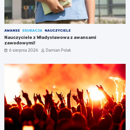
y
z
ł
i
a
ć
s
?
i
AWANSE
EDUKACJA
NAUCZYCIELE
ę
Nauczyciele z Władysławowa z awansami
l
zawodowymi!
i
c
6 sierpnia 2026
Damian Polak
z
n
y
m
i
o
b
r
a
ż
e
n
i
a