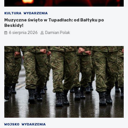
m
i
d
KULTURA
WYDARZENIA
l
Muzyczne święto w Tupadłach: od Bałtyku po
a
Beskidy!
3
6 sierpnia 2026
Damian Polak
4
-
l
a
t
k
i
WOJSKO
WYDARZENIA