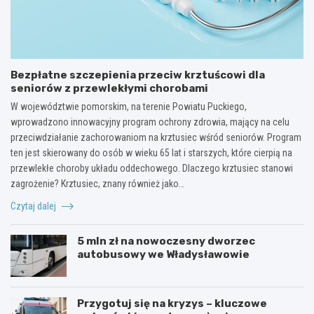
Bezpłatne szczepienia przeciw krztuścowi dla
seniorów z przewlekłymi chorobami
W województwie pomorskim, na terenie Powiatu Puckiego,
wprowadzono innowacyjny program ochrony zdrowia, mający na celu
przeciwdziałanie zachorowaniom na krztusiec wśród seniorów. Program
ten jest skierowany do osób w wieku 65 lat i starszych, które cierpią na
przewlekłe choroby układu oddechowego. Dlaczego krztusiec stanowi
zagrożenie? Krztusiec, znany również jako…
Czytaj dalej
5 mln zł na nowoczesny dworzec
autobusowy we Władysławowie
Przygotuj się na kryzys – kluczowe