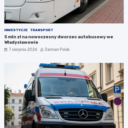
y
z
ł
i
a
ć
s
?
i
INWESTYCJE
TRANSPORT
ę
5 mln zł na nowoczesny dworzec autobusowy we
l
Władysławowie
i
c
7 sierpnia 2026
Damian Polak
z
n
y
m
i
o
b
r
a
ż
e
n
i
a