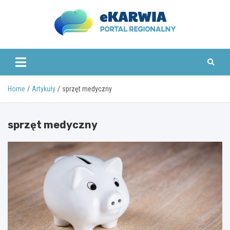
Skip
to
content
www.ekarwia.pl
Home
Artykuły
sprzęt medyczny
sprzęt medyczny