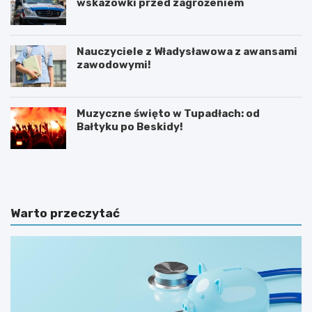
wskazówki przed zagrożeniem
Nauczyciele z Władysławowa z awansami
zawodowymi!
Muzyczne święto w Tupadłach: od
Bałtyku po Beskidy!
O
M
b
o
r
t
o
y
n
l
Warto przeczytać
a
a
d
r
z
n
i
i
e
a
c
w
i
K
p
a