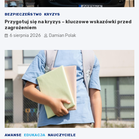
m
i
d
BEZPIECZEŃSTWO
KRYZYS
l
Przygotuj się na kryzys – kluczowe wskazówki przed
a
zagrożeniem
3
6 sierpnia 2026
Damian Polak
4
-
l
a
t
k
i
AWANSE
EDUKACJA
NAUCZYCIELE