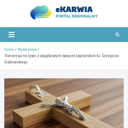
Skip
to
content
www.ekarwia.pl
Home
Wydarzenia
Transmisja na żywo z wyjątkowych święceń kapłańskich ks. Grzegorza
Grabowskiego