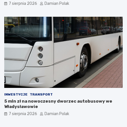
7 sierpnia 2026
Damian Polak
y
w
m
a
p
r
s
t
e
o
m
j
s
ą
k
z
o
w
ń
i
c
e
z
d
y
z
ł
i
a
ć
s
?
i
INWESTYCJE
TRANSPORT
ę
5 mln zł na nowoczesny dworzec autobusowy we
l
Władysławowie
i
c
7 sierpnia 2026
Damian Polak
z
n