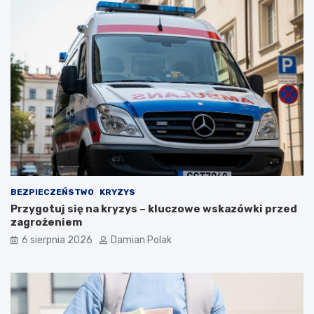
y
m
i
o
b
r
a
ż
e
n
i
a
m
i
d
BEZPIECZEŃSTWO
KRYZYS
l
Przygotuj się na kryzys – kluczowe wskazówki przed
a
zagrożeniem
3
6 sierpnia 2026
Damian Polak
4
-
l
a
t
k