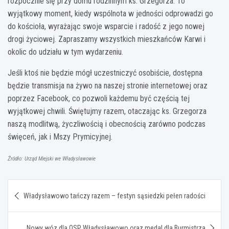
rozpocznie się przy domu rodzinnym ks. Grzegorza. To
wyjątkowy moment, kiedy wspólnota w jedności odprowadzi go
do kościoła, wyrażając swoje wsparcie i radość z jego nowej
drogi życiowej. Zapraszamy wszystkich mieszkańców Karwi i
okolic do udziału w tym wydarzeniu.
Jeśli ktoś nie będzie mógł uczestniczyć osobiście, dostępna
będzie transmisja na żywo na naszej stronie internetowej oraz
poprzez Facebook, co pozwoli każdemu być częścią tej
wyjątkowej chwili. Świętujmy razem, otaczając ks. Grzegorza
naszą modlitwą, życzliwością i obecnością zarówno podczas
święceń, jak i Mszy Prymicyjnej.
Źródło: Urząd Miejski we Władysławowie
Nawigacja
Władysławowo tańczy razem – festyn sąsiedzki pełen radości
wpisu
Nowy wóz dla OSP Władysławowo oraz medal dla Burmistrza