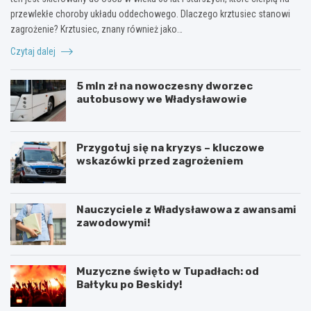
przewlekłe choroby układu oddechowego. Dlaczego krztusiec stanowi
zagrożenie? Krztusiec, znany również jako…
Czytaj dalej
5 mln zł na nowoczesny dworzec
autobusowy we Władysławowie
Przygotuj się na kryzys – kluczowe
wskazówki przed zagrożeniem
Nauczyciele z Władysławowa z awansami
zawodowymi!
Muzyczne święto w Tupadłach: od
Bałtyku po Beskidy!
O
M