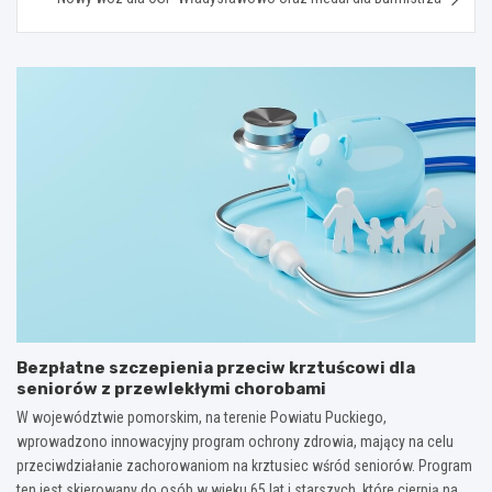
Bezpłatne szczepienia przeciw krztuścowi dla
seniorów z przewlekłymi chorobami
W województwie pomorskim, na terenie Powiatu Puckiego,
wprowadzono innowacyjny program ochrony zdrowia, mający na celu
przeciwdziałanie zachorowaniom na krztusiec wśród seniorów. Program
ten jest skierowany do osób w wieku 65 lat i starszych, które cierpią na