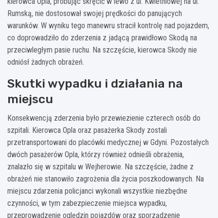
kierowca Opla, próbując skręcić w lewo z ul. Kwietniowej na ul.
Rumską, nie dostosował swojej prędkości do panujących
warunków. W wyniku tego manewru stracił kontrolę nad pojazdem,
co doprowadziło do zderzenia z jadącą prawidłowo Skodą na
przeciwległym pasie ruchu. Na szczęście, kierowca Skody nie
odniósł żadnych obrażeń.
Skutki wypadku i działania na
miejscu
Konsekwencją zderzenia było przewiezienie czterech osób do
szpitali. Kierowca Opla oraz pasażerka Skody zostali
przetransportowani do placówki medycznej w Gdyni. Pozostałych
dwóch pasażerów Opla, którzy również odnieśli obrażenia,
znalazło się w szpitalu w Wejherowie. Na szczęście, żadne z
obrażeń nie stanowiło zagrożenia dla życia poszkodowanych. Na
miejscu zdarzenia policjanci wykonali wszystkie niezbędne
czynności, w tym zabezpieczenie miejsca wypadku,
przeprowadzenie oględzin pojazdów oraz sporządzenie