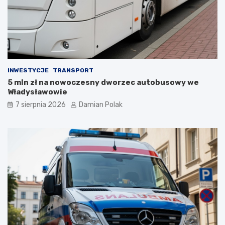
c
e
z
d
y
z
ł
i
a
ć
s
?
i
INWESTYCJE
TRANSPORT
ę
5 mln zł na nowoczesny dworzec autobusowy we
l
Władysławowie
i
c
7 sierpnia 2026
Damian Polak
z
n
y
m
i
o
b
r
a
ż
e
n