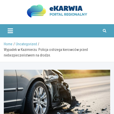
Skip
to
content
www.ekarwia.pl
Home
Uncategorized
Wypadek w Kazimierzu: Policja ostrzega kierowców przed
niebezpieczeństwem na drodze.