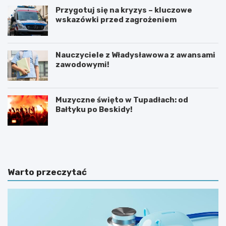
Przygotuj się na kryzys – kluczowe
wskazówki przed zagrożeniem
Nauczyciele z Władysławowa z awansami
zawodowymi!
Muzyczne święto w Tupadłach: od
Bałtyku po Beskidy!
O
M
b
o
r
t
o
y
n
l
Warto przeczytać
a
a
d
r
z
n
i
i
e
a
c
w