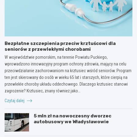
Bezpłatne szczepienia przeciw krztuścowi dla
seniorów z przewlekłymi chorobami
W województwie pomorskim, na terenie Powiatu Puckiego,
wprowadzono innowacyjny program ochrony zdrowia, mający na celu
przeciwdziałanie zachorowaniom na krztusiec wśród seniorów. Program
ten jest skierowany do osób w wieku 65 lat i starszych, które cierpią na
przewlekłe choroby układu oddechowego. Dlaczego krztusiec stanowi
zagrożenie? Krztusiec, znany również jako…
Czytaj dalej
5 mln zł na nowoczesny dworzec
autobusowy we Władysławowie