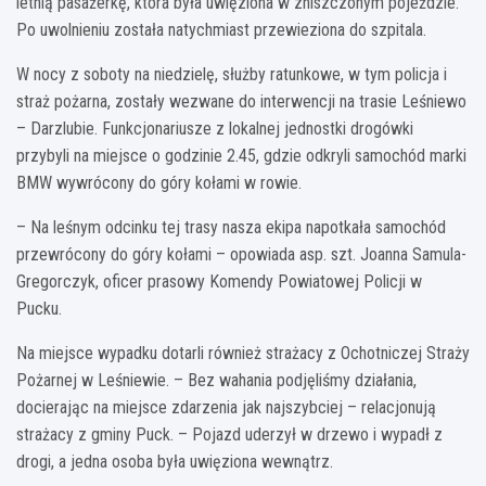
letnią pasażerkę, która była uwięziona w zniszczonym pojeździe.
Po uwolnieniu została natychmiast przewieziona do szpitala.
W nocy z soboty na niedzielę, służby ratunkowe, w tym policja i
straż pożarna, zostały wezwane do interwencji na trasie Leśniewo
– Darzlubie. Funkcjonariusze z lokalnej jednostki drogówki
przybyli na miejsce o godzinie 2.45, gdzie odkryli samochód marki
BMW wywrócony do góry kołami w rowie.
– Na leśnym odcinku tej trasy nasza ekipa napotkała samochód
przewrócony do góry kołami – opowiada asp. szt. Joanna Samula-
Gregorczyk, oficer prasowy Komendy Powiatowej Policji w
Pucku.
Na miejsce wypadku dotarli również strażacy z Ochotniczej Straży
Pożarnej w Leśniewie. – Bez wahania podjęliśmy działania,
docierając na miejsce zdarzenia jak najszybciej – relacjonują
strażacy z gminy Puck. – Pojazd uderzył w drzewo i wypadł z
drogi, a jedna osoba była uwięziona wewnątrz.