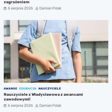
a
zagrożeniem
3
6 sierpnia 2026
Damian Polak
4
-
l
a
t
k
i
AWANSE
EDUKACJA
NAUCZYCIELE
Nauczyciele z Władysławowa z awansami
zawodowymi!
6 sierpnia 2026
Damian Polak