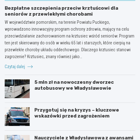
Bezpłatne szczepienia przeciw krztuścowi dla
seniorów z przewlekłymi chorobami
W województwie pomorskim, na terenie Powiatu Puckiego,
wprowadzono innowacyjny program ochrony zdrowia, mający na celu
przeciwdziałanie zachorowaniom na krztusiec wśród seniorów. Program
ten jest skierowany do osób w wieku 65 lat i starszych, które cierpią na
przewlekłe choroby układu oddechowego. Dlaczego krztusiec stanowi
zagrożenie? Krztusiec, znany również jako…
Czytaj dalej
5 mln zł na nowoczesny dworzec
autobusowy we Władysławowie
Przygotuj się na kryzys – kluczowe
wskazówki przed zagrożeniem
Nauczyciele z Władysławowa z awansami