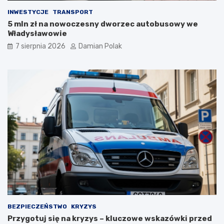
i
INWESTYCJE
TRANSPORT
ę
5 mln zł na nowoczesny dworzec autobusowy we
l
Władysławowie
i
c
7 sierpnia 2026
Damian Polak
z
n
y
m
i
o
b
r
a
ż
e
n
i
a
m
i
d
BEZPIECZEŃSTWO
KRYZYS
l
Przygotuj się na kryzys – kluczowe wskazówki przed