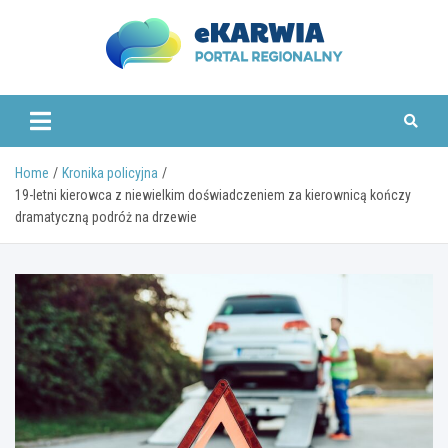
Skip
to
content
www.ekarwia.pl
Home
Kronika policyjna
19-letni kierowca z niewielkim doświadczeniem za kierownicą kończy
dramatyczną podróż na drzewie