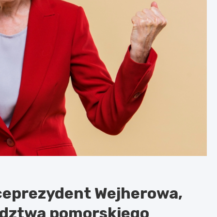
iceprezydent Wejherowa,
wództwa pomorskiego