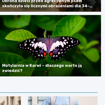
Obrona dzieci przed agresywnym psem
skończyła się licznymi obrażeniami dla 34-
latki
Motylarnia w Karwi – dlaczego warto ją
zwiedzić?