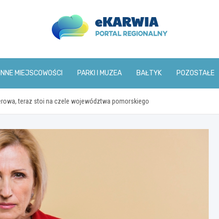
www.ekarwia.pl
INNE MIEJSCOWOŚCI
PARKI I MUZEA
BAŁTYK
POZOSTAŁE
herowa, teraz stoi na czele województwa pomorskiego