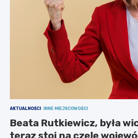
AKTUALNOŚCI
INNE MIEJSCOWOŚCI
Beata Rutkiewicz, była w
teraz stoi na czele woje