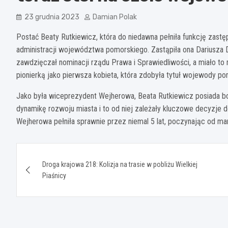
23 grudnia 2023
Damian Polak
Postać Beaty Rutkiewicz, która do niedawna pełniła funkcję zastę
administracji województwa pomorskiego. Zastąpiła ona Dariusza
zawdzięczał nominacji rządu Prawa i Sprawiedliwości, a miało to 
pionierką jako pierwsza kobieta, która zdobyła tytuł wojewody po
Jako była wiceprezydent Wejherowa, Beata Rutkiewicz posiada 
dynamikę rozwoju miasta i to od niej zależały kluczowe decyzje 
Wejherowa pełniła sprawnie przez niemal 5 lat, poczynając od ma
Nawigacja
Droga krajowa 218: Kolizja na trasie w pobliżu Wielkiej
wpisu
Piaśnicy