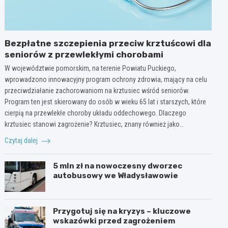
Bezpłatne szczepienia przeciw krztuścowi dla
seniorów z przewlekłymi chorobami
W województwie pomorskim, na terenie Powiatu Puckiego,
wprowadzono innowacyjny program ochrony zdrowia, mający na celu
przeciwdziałanie zachorowaniom na krztusiec wśród seniorów.
Program ten jest skierowany do osób w wieku 65 lat i starszych, które
cierpią na przewlekłe choroby układu oddechowego. Dlaczego
krztusiec stanowi zagrożenie? Krztusiec, znany również jako…
Czytaj dalej
5 mln zł na nowoczesny dworzec
autobusowy we Władysławowie
Przygotuj się na kryzys – kluczowe
wskazówki przed zagrożeniem