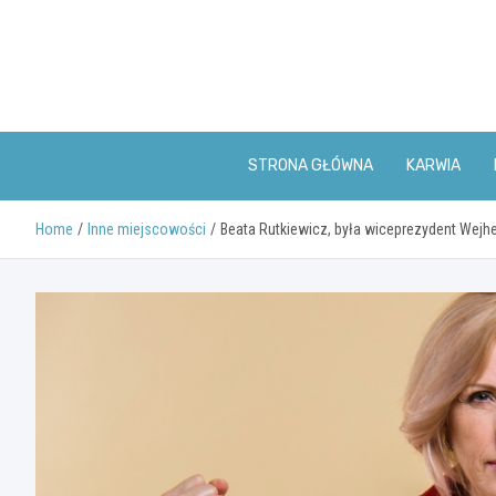
Skip
to
content
STRONA GŁÓWNA
KARWIA
Home
Inne miejscowości
Beata Rutkiewicz, była wiceprezydent Wej