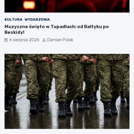
a
m
i
d
KULTURA
WYDARZENIA
l
Muzyczne święto w Tupadłach: od Bałtyku po
a
Beskidy!
3
6 sierpnia 2026
Damian Polak
4
-
l
a
t
k
i