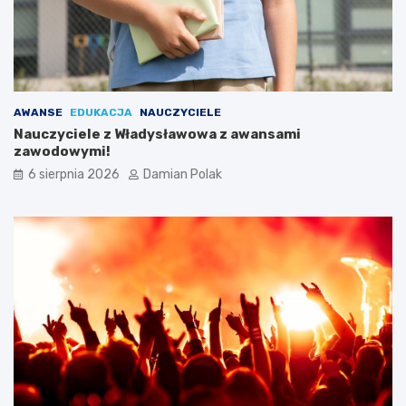
z
d
y
z
ł
i
a
ć
s
?
i
AWANSE
EDUKACJA
NAUCZYCIELE
ę
Nauczyciele z Władysławowa z awansami
l
zawodowymi!
i
c
6 sierpnia 2026
Damian Polak
z
n
y
m
i
o
b
r
a
ż
e
n
i