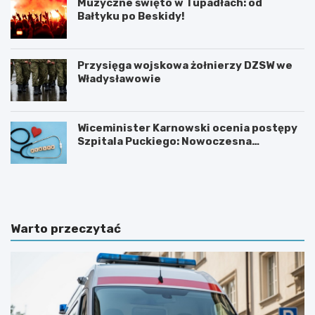
Muzyczne święto w Tupadłach: od
Bałtyku po Beskidy!
Przysięga wojskowa żołnierzy DZSW we
Władysławowie
Wiceminister Karnowski ocenia postępy
Szpitala Puckiego: Nowoczesna
kardiologia i plany rozbudowy
O
M
b
o
r
t
o
y
n
l
Warto przeczytać
a
a
d
r
z
n
i
i
e
a
c
w
i
K