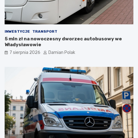
y
z
ł
i
a
ć
s
?
i
INWESTYCJE
TRANSPORT
ę
5 mln zł na nowoczesny dworzec autobusowy we
l
Władysławowie
i
c
7 sierpnia 2026
Damian Polak
z
n
y
m
i
o
b
r
a
ż
e
n
i
a