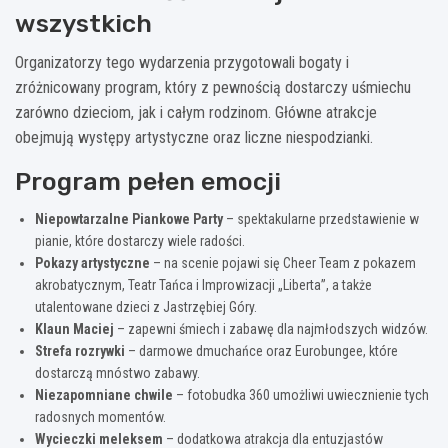
wszystkich
Organizatorzy tego wydarzenia przygotowali bogaty i
zróżnicowany program, który z pewnością dostarczy uśmiechu
zarówno dzieciom, jak i całym rodzinom. Główne atrakcje
obejmują występy artystyczne oraz liczne niespodzianki.
Program pełen emocji
Niepowtarzalne Piankowe Party
– spektakularne przedstawienie w
pianie, które dostarczy wiele radości.
Pokazy artystyczne
– na scenie pojawi się Cheer Team z pokazem
akrobatycznym, Teatr Tańca i Improwizacji „Liberta”, a także
utalentowane dzieci z Jastrzębiej Góry.
Klaun Maciej
– zapewni śmiech i zabawę dla najmłodszych widzów.
Strefa rozrywki
– darmowe dmuchańce oraz Eurobungee, które
dostarczą mnóstwo zabawy.
Niezapomniane chwile
– fotobudka 360 umożliwi uwiecznienie tych
radosnych momentów.
Wycieczki meleksem
– dodatkowa atrakcja dla entuzjastów