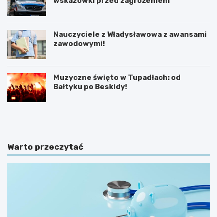
wskazówki przed zagrożeniem
Nauczyciele z Władysławowa z awansami
zawodowymi!
Muzyczne święto w Tupadłach: od
Bałtyku po Beskidy!
O
M
b
o
r
t
o
y
n
l
Warto przeczytać
a
a
d
r
z
n
i
i
e
a
c
w
i
K
p
a