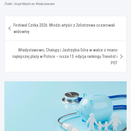
Źródło: Urząd Miejski we Władysławowie
Nawigacja
Festiwal Czirka 2026: Młodzi artyści z Żelistrzewa oczarowali
wpisu
widownię
Władysławowo, Chałupy i Jastrzębia Góra w walce o miano
najlepszej plaży w Polsce – rusza 13. edycja rankingu Travelist i
POT