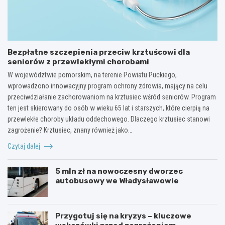
Bezpłatne szczepienia przeciw krztuścowi dla
seniorów z przewlekłymi chorobami
W województwie pomorskim, na terenie Powiatu Puckiego,
wprowadzono innowacyjny program ochrony zdrowia, mający na celu
przeciwdziałanie zachorowaniom na krztusiec wśród seniorów. Program
ten jest skierowany do osób w wieku 65 lat i starszych, które cierpią na
przewlekłe choroby układu oddechowego. Dlaczego krztusiec stanowi
zagrożenie? Krztusiec, znany również jako…
Czytaj dalej
5 mln zł na nowoczesny dworzec
autobusowy we Władysławowie
Przygotuj się na kryzys – kluczowe