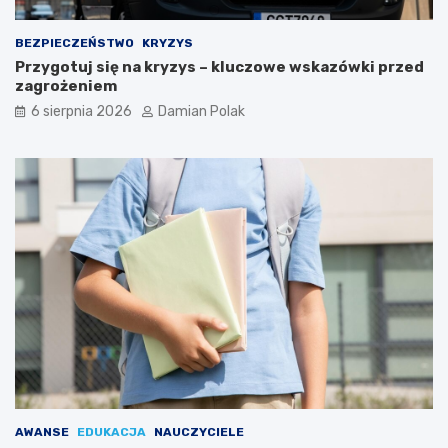
m
i
d
BEZPIECZEŃSTWO
KRYZYS
l
Przygotuj się na kryzys – kluczowe wskazówki przed
a
zagrożeniem
3
6 sierpnia 2026
Damian Polak
4
-
l
a
t
k
i
AWANSE
EDUKACJA
NAUCZYCIELE