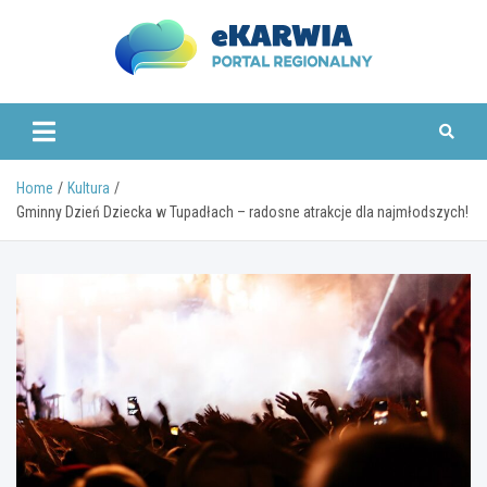
Skip
to
content
www.ekarwia.pl
Home
Kultura
Gminny Dzień Dziecka w Tupadłach – radosne atrakcje dla najmłodszych!