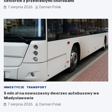
seniorów z przewlekłymi chorobami
n
o
7 sierpnia 2026
Damian Polak
y
w
m
a
p
r
s
t
e
o
m
j
s
ą
k
z
o
w
ń
i
c
e
z
d
y
z
ł
i
a
ć
s
?
i
INWESTYCJE
TRANSPORT
ę
5 mln zł na nowoczesny dworzec autobusowy we
l
Władysławowie
i
c
7 sierpnia 2026
Damian Polak
z