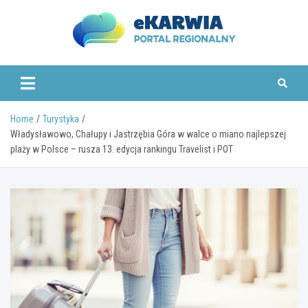
Skip
to
content
www.ekarwia.pl
Home
Turystyka
Władysławowo, Chałupy i Jastrzębia Góra w walce o miano najlepszej
plaży w Polsce – rusza 13. edycja rankingu Travelist i POT