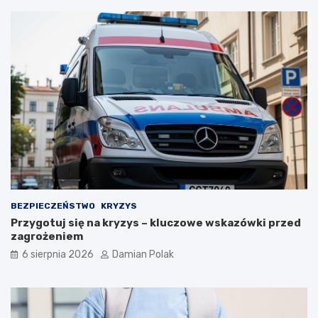
n
y
m
i
o
b
r
a
ż
e
n
i
a
m
i
d
BEZPIECZEŃSTWO
KRYZYS
l
Przygotuj się na kryzys – kluczowe wskazówki przed
a
zagrożeniem
3
6 sierpnia 2026
Damian Polak
4
-
l
a
t