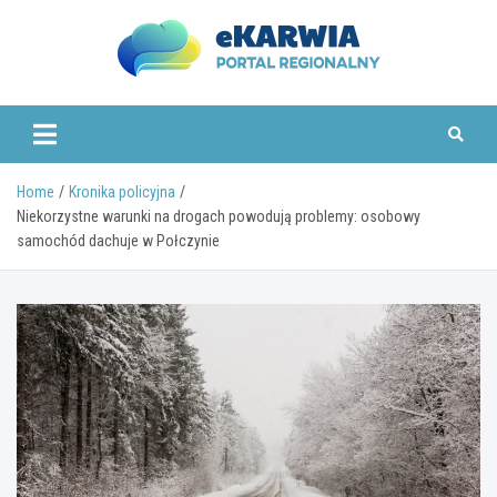
Skip
to
content
www.ekarwia.pl
Home
Kronika policyjna
Niekorzystne warunki na drogach powodują problemy: osobowy
samochód dachuje w Połczynie