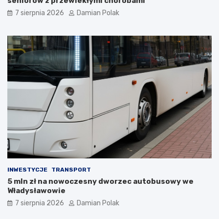
seniorów z przewlekłymi chorobami
n
o
7 sierpnia 2026
Damian Polak
y
w
m
a
p
r
s
t
e
o
m
j
s
ą
k
z
o
w
ń
i
c
e
z
d
y
z
ł
i
a
ć
s
?
i
INWESTYCJE
TRANSPORT
ę
5 mln zł na nowoczesny dworzec autobusowy we
l
Władysławowie
i
c
7 sierpnia 2026
Damian Polak
z