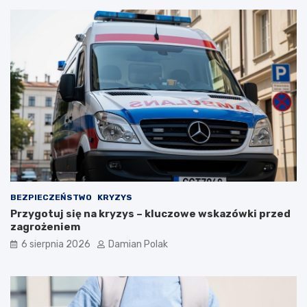
n
y
m
i
o
b
r
a
ż
e
n
i
a
m
i
d
BEZPIECZEŃSTWO
KRYZYS
l
Przygotuj się na kryzys – kluczowe wskazówki przed
a
zagrożeniem
3
6 sierpnia 2026
Damian Polak
4
-
l
a
t