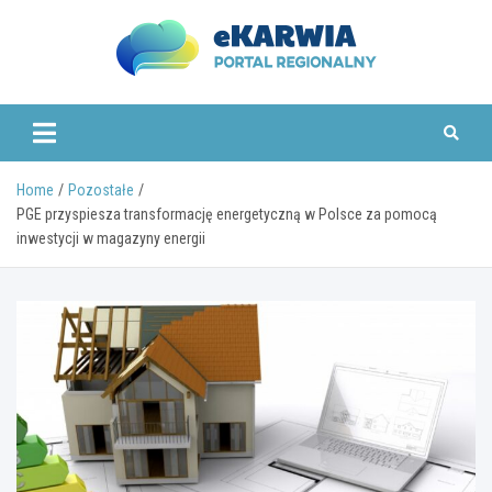
Skip
to
content
www.ekarwia.pl
Home
Pozostałe
PGE przyspiesza transformację energetyczną w Polsce za pomocą
inwestycji w magazyny energii