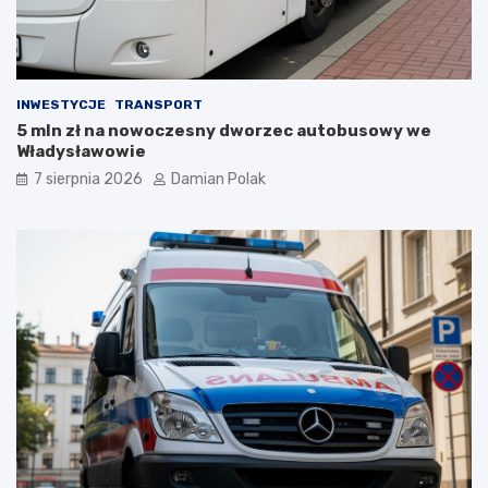
y
z
ł
i
a
ć
s
?
i
INWESTYCJE
TRANSPORT
ę
5 mln zł na nowoczesny dworzec autobusowy we
l
Władysławowie
i
c
7 sierpnia 2026
Damian Polak
z
n
y
m
i
o
b
r
a
ż
e
n
i
a
m