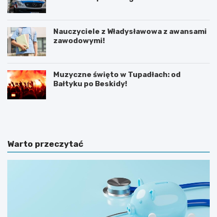
Nauczyciele z Władysławowa z awansami
zawodowymi!
Muzyczne święto w Tupadłach: od
Bałtyku po Beskidy!
O
M
b
o
r
t
o
y
n
l
Warto przeczytać
a
a
d
r
z
n
i
i
e
a
c
w
i
K
p
a