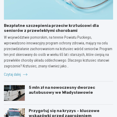
Bezpłatne szczepienia przeciw krztuścowi dla
seniorów z przewlekłymi chorobami
W województwie pomorskim, na terenie Powiatu Puckiego,
wprowadzono innowacyjny program ochrony zdrowia, mający na celu
przeciwdziałanie zachorowaniom na krztusiec wśród seniorów. Program
ten jest skierowany do osób w wieku 65 lat i starszych, które cierpią na
przewlekłe choroby układu oddechowego. Dlaczego krztusiec stanowi
zagrożenie? Krztusiec, znany również jako…
Czytaj dalej
5 mln zł na nowoczesny dworzec
autobusowy we Władysławowie
Przygotuj się na kryzys – kluczowe
wskazówki przed zagrożeniem