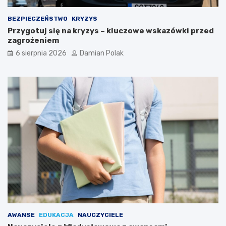
i
d
BEZPIECZEŃSTWO
KRYZYS
l
Przygotuj się na kryzys – kluczowe wskazówki przed
a
zagrożeniem
3
6 sierpnia 2026
Damian Polak
4
-
l
a
t
k
i
AWANSE
EDUKACJA
NAUCZYCIELE