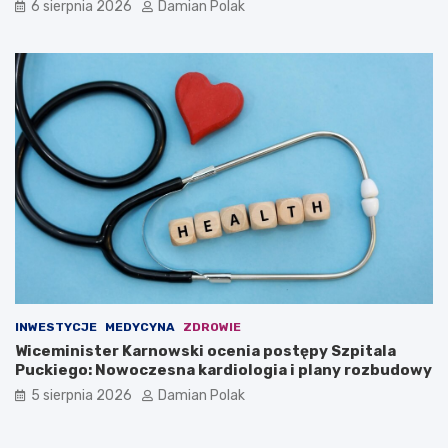
6 sierpnia 2026
Damian Polak
4
-
l
a
t
k
i
INWESTYCJE
MEDYCYNA
ZDROWIE
Wiceminister Karnowski ocenia postępy Szpitala
Puckiego: Nowoczesna kardiologia i plany rozbudowy
5 sierpnia 2026
Damian Polak