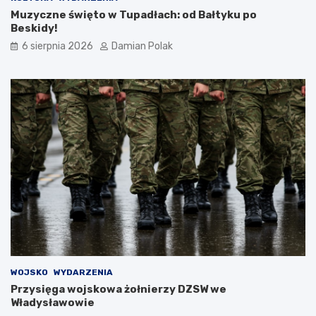
ę
Muzyczne święto w Tupadłach: od Bałtyku po
l
Beskidy!
i
c
6 sierpnia 2026
Damian Polak
z
n
y
m
i
o
b
r
a
ż
e
n
i
a
m
i
d
WOJSKO
WYDARZENIA
l
Przysięga wojskowa żołnierzy DZSW we
a
Władysławowie
3