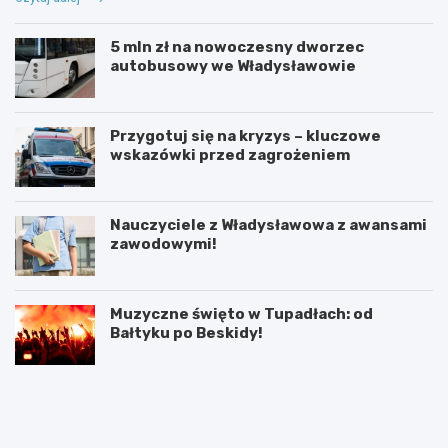
5 mln zł na nowoczesny dworzec
autobusowy we Władysławowie
Przygotuj się na kryzys – kluczowe
wskazówki przed zagrożeniem
Nauczyciele z Władysławowa z awansami
zawodowymi!
Muzyczne święto w Tupadłach: od
Bałtyku po Beskidy!
O
M
b
o
r
t
o
y
n
l