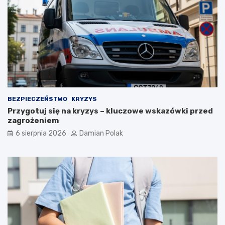
b
r
a
ż
e
n
i
a
m
i
d
BEZPIECZEŃSTWO
KRYZYS
l
Przygotuj się na kryzys – kluczowe wskazówki przed
a
zagrożeniem
3
6 sierpnia 2026
Damian Polak
4
-
l
a
t
k
i