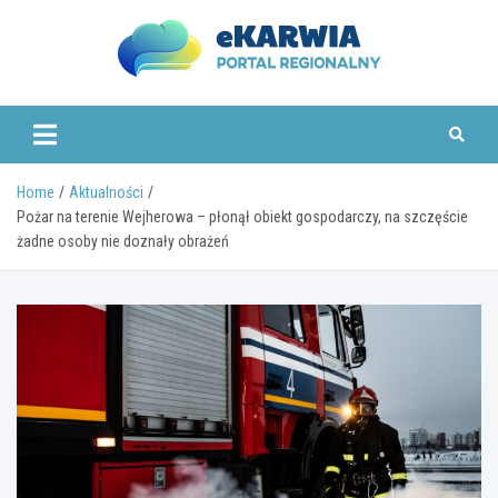
Skip
to
content
www.ekarwia.pl
Home
Aktualności
Pożar na terenie Wejherowa – płonął obiekt gospodarczy, na szczęście
żadne osoby nie doznały obrażeń