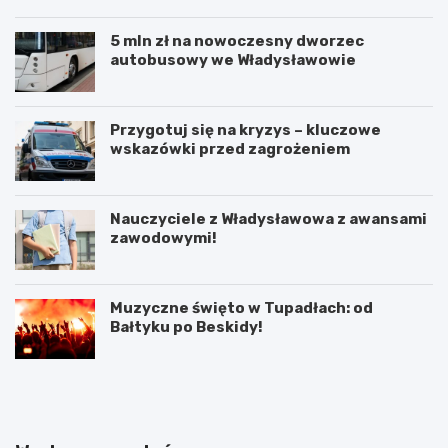
5 mln zł na nowoczesny dworzec
autobusowy we Władysławowie
Przygotuj się na kryzys – kluczowe
wskazówki przed zagrożeniem
Nauczyciele z Władysławowa z awansami
zawodowymi!
Muzyczne święto w Tupadłach: od
Bałtyku po Beskidy!
O
M
b
o
r
t
o
y
n
l