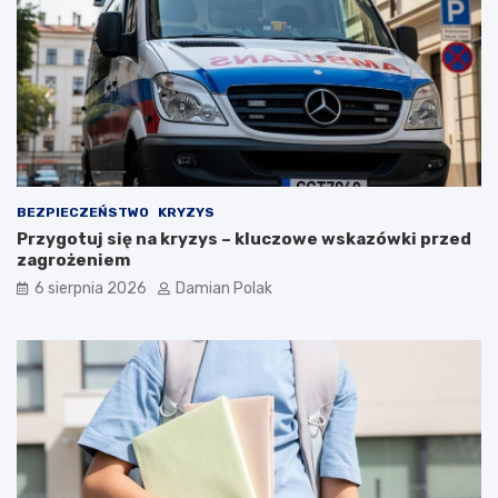
r
a
ż
e
n
i
a
m
i
d
BEZPIECZEŃSTWO
KRYZYS
l
Przygotuj się na kryzys – kluczowe wskazówki przed
a
zagrożeniem
3
6 sierpnia 2026
Damian Polak
4
-
l
a
t
k
i