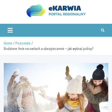
Skip
to
content
www.ekarwia.pl
Home
Pozostałe
Rodzinne ferie na nartach a ubezpieczenie – jak wybrać polisę?