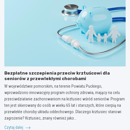
Bezpłatne szczepienia przeciw krztuścowi dla
seniorów z przewlekłymi chorobami
W województwie pomorskim, na terenie Powiatu Puckiego,
wprowadzono innowacyjny program ochrony zdrowia, mający na celu
przeciwdziałanie zachorowaniom na krztusiec wśród seniorów. Program
ten jest skierowany do osób w wieku 65 lat i starszych, które cierpią na
przewlekłe choroby układu oddechowego. Dlaczego krztusiec stanowi
zagrożenie? Krztusiec, znany również jako…
Czytaj dalej