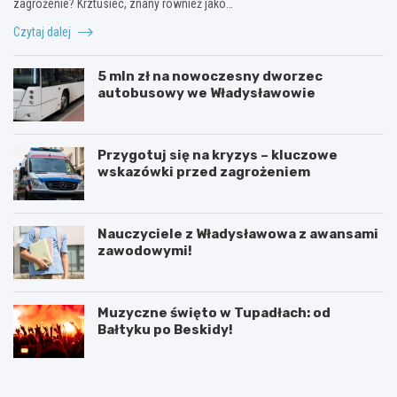
zagrożenie? Krztusiec, znany również jako…
Czytaj dalej
5 mln zł na nowoczesny dworzec
autobusowy we Władysławowie
Przygotuj się na kryzys – kluczowe
wskazówki przed zagrożeniem
Nauczyciele z Władysławowa z awansami
zawodowymi!
Muzyczne święto w Tupadłach: od
Bałtyku po Beskidy!
O
M
b
o
r
t