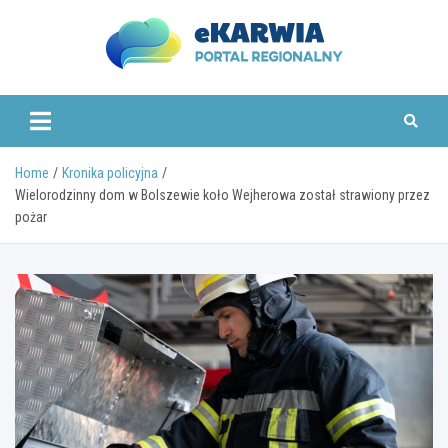
Skip
to
content
www.ekarwia.pl
Home
Kronika policyjna
Wielorodzinny dom w Bolszewie koło Wejherowa został strawiony przez
pożar