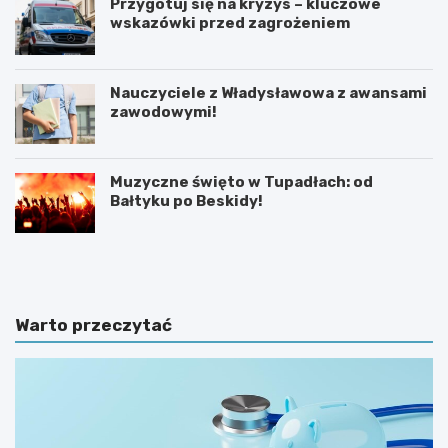
Przygotuj się na kryzys – kluczowe
wskazówki przed zagrożeniem
Nauczyciele z Władysławowa z awansami
zawodowymi!
Muzyczne święto w Tupadłach: od
Bałtyku po Beskidy!
O
M
b
o
r
t
o
y
n
l
Warto przeczytać
a
a
d
r
z
n
i
i
e
a
c
w
i
K