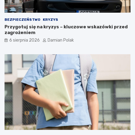
a
m
i
d
BEZPIECZEŃSTWO
KRYZYS
l
Przygotuj się na kryzys – kluczowe wskazówki przed
a
zagrożeniem
3
6 sierpnia 2026
Damian Polak
4
-
l
a
t
k
i