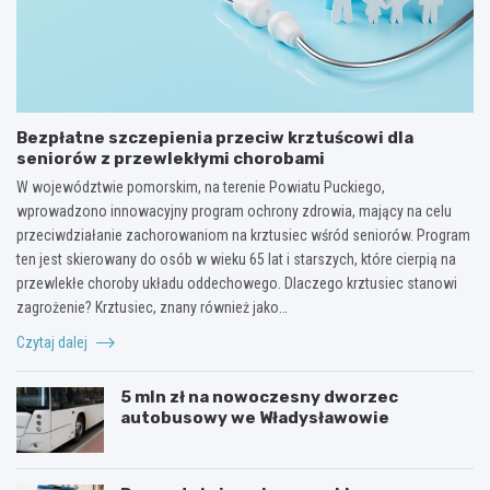
Bezpłatne szczepienia przeciw krztuścowi dla
seniorów z przewlekłymi chorobami
W województwie pomorskim, na terenie Powiatu Puckiego,
wprowadzono innowacyjny program ochrony zdrowia, mający na celu
przeciwdziałanie zachorowaniom na krztusiec wśród seniorów. Program
ten jest skierowany do osób w wieku 65 lat i starszych, które cierpią na
przewlekłe choroby układu oddechowego. Dlaczego krztusiec stanowi
zagrożenie? Krztusiec, znany również jako…
Czytaj dalej
5 mln zł na nowoczesny dworzec
autobusowy we Władysławowie