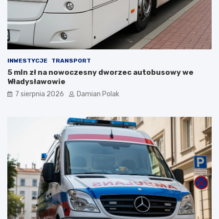
z
d
y
z
ł
i
a
ć
s
?
i
INWESTYCJE
TRANSPORT
ę
5 mln zł na nowoczesny dworzec autobusowy we
l
Władysławowie
i
c
7 sierpnia 2026
Damian Polak
z
n
y
m
i
o
b
r
a
ż
e
n
i