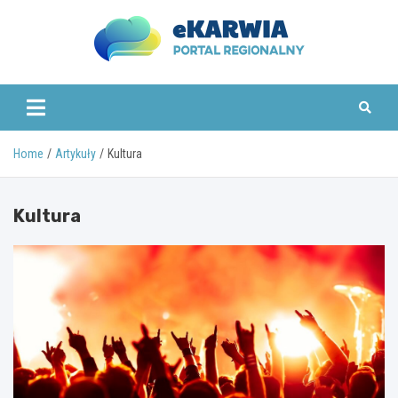
Skip
to
content
www.ekarwia.pl
Home
Artykuły
Kultura
Kultura