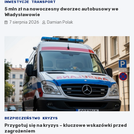
INWESTYCJE
TRANSPORT
ę
5 mln zł na nowoczesny dworzec autobusowy we
l
Władysławowie
i
c
7 sierpnia 2026
Damian Polak
z
n
y
m
i
o
b
r
a
ż
e
n
i
a
m
i
d
BEZPIECZEŃSTWO
KRYZYS
l
Przygotuj się na kryzys – kluczowe wskazówki przed
a
zagrożeniem