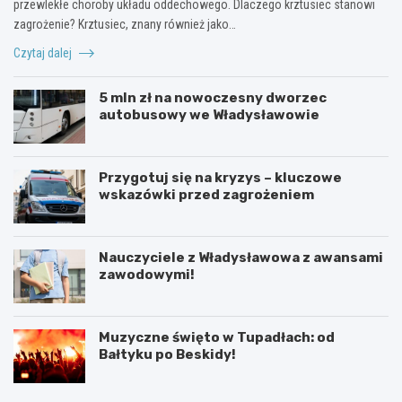
przewlekłe choroby układu oddechowego. Dlaczego krztusiec stanowi
zagrożenie? Krztusiec, znany również jako…
Czytaj dalej
5 mln zł na nowoczesny dworzec
autobusowy we Władysławowie
Przygotuj się na kryzys – kluczowe
wskazówki przed zagrożeniem
Nauczyciele z Władysławowa z awansami
zawodowymi!
Muzyczne święto w Tupadłach: od
Bałtyku po Beskidy!
O
M
b
o