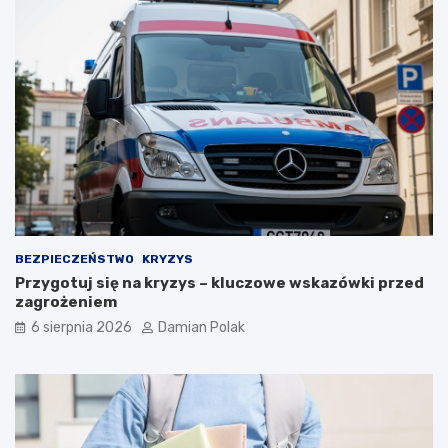
m
i
o
b
r
a
ż
e
n
i
a
m
i
d
BEZPIECZEŃSTWO
KRYZYS
l
Przygotuj się na kryzys – kluczowe wskazówki przed
a
zagrożeniem
3
6 sierpnia 2026
Damian Polak
4
-
l
a
t
k
i