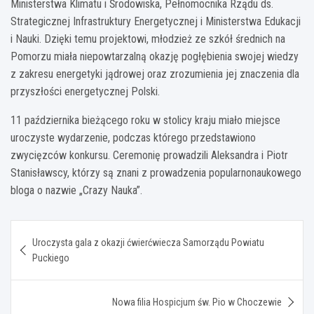
Ministerstwa Klimatu i Środowiska, Pełnomocnika Rządu ds.
Strategicznej Infrastruktury Energetycznej i Ministerstwa Edukacji
i Nauki. Dzięki temu projektowi, młodzież ze szkół średnich na
Pomorzu miała niepowtarzalną okazję pogłębienia swojej wiedzy
z zakresu energetyki jądrowej oraz zrozumienia jej znaczenia dla
przyszłości energetycznej Polski.
11 października bieżącego roku w stolicy kraju miało miejsce
uroczyste wydarzenie, podczas którego przedstawiono
zwycięzców konkursu. Ceremonię prowadzili Aleksandra i Piotr
Stanisławscy, którzy są znani z prowadzenia popularnonaukowego
bloga o nazwie „Crazy Nauka”.
Nawigacja
Uroczysta gala z okazji ćwierćwiecza Samorządu Powiatu
wpisu
Puckiego
Nowa filia Hospicjum św. Pio w Choczewie