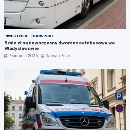
z
d
y
z
ł
i
a
ć
s
?
i
INWESTYCJE
TRANSPORT
ę
5 mln zł na nowoczesny dworzec autobusowy we
l
Władysławowie
i
c
7 sierpnia 2026
Damian Polak
z
n
y
m
i
o
b
r
a
ż
e
n
i