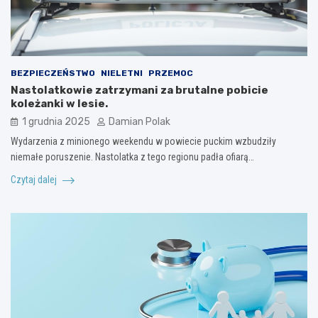
BEZPIECZEŃSTWO
NIELETNI
PRZEMOC
Nastolatkowie zatrzymani za brutalne pobicie
koleżanki w lesie.
1 grudnia 2025
Damian Polak
Wydarzenia z minionego weekendu w powiecie puckim wzbudziły
niemałe poruszenie. Nastolatka z tego regionu padła ofiarą…
Czytaj dalej