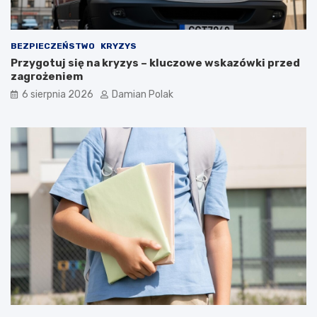
a
m
i
d
BEZPIECZEŃSTWO
KRYZYS
l
Przygotuj się na kryzys – kluczowe wskazówki przed
a
zagrożeniem
3
6 sierpnia 2026
Damian Polak
4
-
l
a
t
k
i