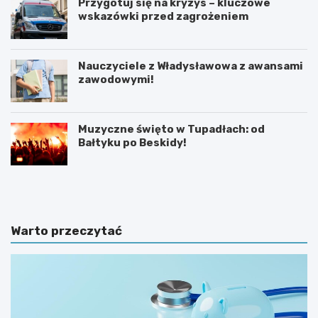
Przygotuj się na kryzys – kluczowe
wskazówki przed zagrożeniem
Nauczyciele z Władysławowa z awansami
zawodowymi!
Muzyczne święto w Tupadłach: od
Bałtyku po Beskidy!
O
M
b
o
r
t
o
y
n
l
Warto przeczytać
a
a
d
r
z
n
i
i
e
a
c
w
i
K