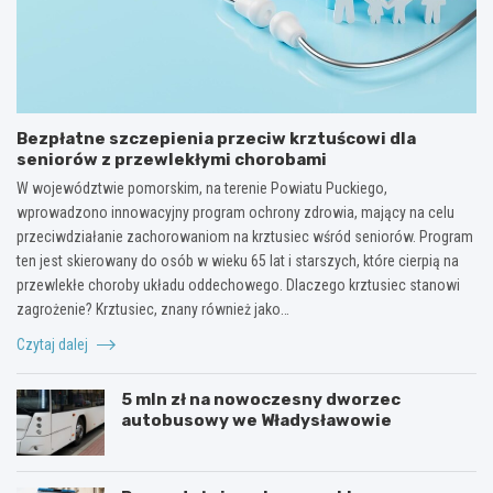
Bezpłatne szczepienia przeciw krztuścowi dla
seniorów z przewlekłymi chorobami
W województwie pomorskim, na terenie Powiatu Puckiego,
wprowadzono innowacyjny program ochrony zdrowia, mający na celu
przeciwdziałanie zachorowaniom na krztusiec wśród seniorów. Program
ten jest skierowany do osób w wieku 65 lat i starszych, które cierpią na
przewlekłe choroby układu oddechowego. Dlaczego krztusiec stanowi
zagrożenie? Krztusiec, znany również jako…
Czytaj dalej
5 mln zł na nowoczesny dworzec
autobusowy we Władysławowie