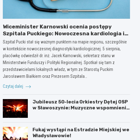
Wiceminister Karnowski ocenia postępy
Szpitala Puckiego: Nowoczesna kardiologia i
plany rozbudowy
Szpital Pucki stał się ważnym punktem na mapie regionu, szczególnie
w kontekście nowoczesnej diagnostyki kardiologicznej. 5 sierpnia,
placówkę odwiedził dr. inż. Jacek Karnowski, sekretarz stanu w
Ministerstwie Funduszy i Polityki Regionalnej. Spotkał się tam z
przedstawicielami lokalnych władz, w tym ze Starostą Puckim
Jarosławem Białkiem oraz Prezesem Szpitala…
Czytaj dalej
Jubileusz 50-lecia Orkiestry Dętej OSP
w Sławoszynie: Muzyczne wspomnienia
i radość społeczności
Fukaj wystąpi na Estradzie Miejskiej we
Władysławowie!