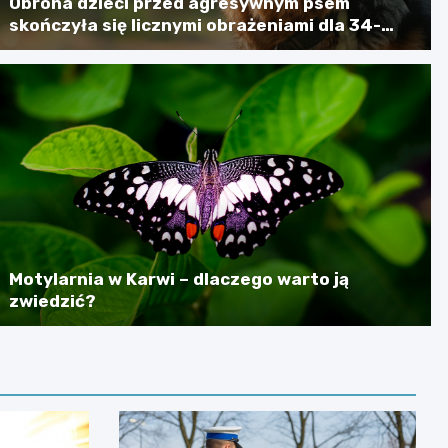
Obrona dzieci przed agresywnym psem
skończyła się licznymi obrażeniami dla 34-
latki
Motylarnia w Karwi – dlaczego warto ją
zwiedzić?