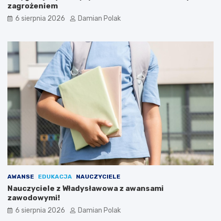
a
zagrożeniem
3
6 sierpnia 2026
Damian Polak
4
-
l
a
t
k
i
AWANSE
EDUKACJA
NAUCZYCIELE
Nauczyciele z Władysławowa z awansami
zawodowymi!
6 sierpnia 2026
Damian Polak