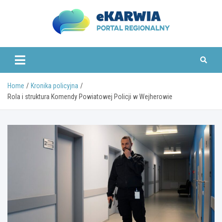
Skip
to
content
www.ekarwia.pl
Home
Kronika policyjna
Rola i struktura Komendy Powiatowej Policji w Wejherowie