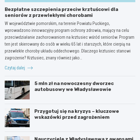
Bezpłatne szczepienia przeciw krztuścowi dla
seniorów z przewlekłymi chorobami
W województwie pomorskim, na terenie Powiatu Puckiego,
wprowadzono innowacyjny program ochrony zdrowia, mający na celu
przeciwdziałanie zachorowaniom na krztusiec wśród seniorów. Program
ten jest skierowany do osób w wieku 65 lat i starszych, które cierpią na
przewlekłe choroby układu oddechowego. Dlaczego krztusiec stanowi
zagrożenie? Krztusiec, znany również jako…
Czytaj dalej
5 mln zł na nowoczesny dworzec
autobusowy we Władysławowie
Przygotuj się na kryzys – kluczowe
wskazówki przed zagrożeniem
Nauczyciele z Władysławowa z awansami