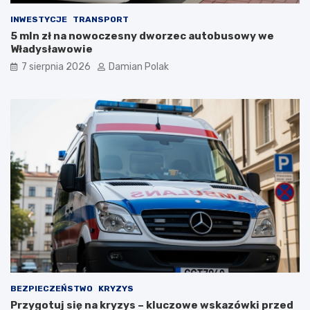
i
INWESTYCJE
TRANSPORT
ę
5 mln zł na nowoczesny dworzec autobusowy we
l
Władysławowie
i
c
7 sierpnia 2026
Damian Polak
z
n
y
m
i
o
b
r
a
ż
e
n
i
a
m
i
d
BEZPIECZEŃSTWO
KRYZYS
l
Przygotuj się na kryzys – kluczowe wskazówki przed