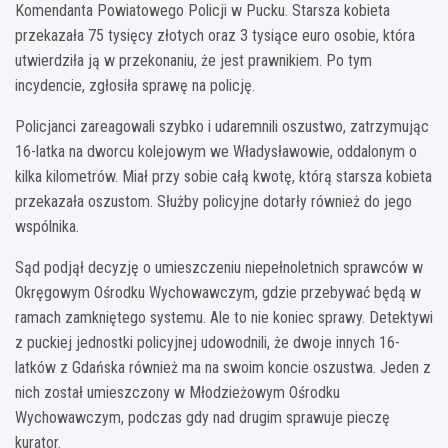
Komendanta Powiatowego Policji w Pucku. Starsza kobieta
przekazała 75 tysięcy złotych oraz 3 tysiące euro osobie, która
utwierdziła ją w przekonaniu, że jest prawnikiem. Po tym
incydencie, zgłosiła sprawę na policję.
Policjanci zareagowali szybko i udaremnili oszustwo, zatrzymując
16-latka na dworcu kolejowym we Władysławowie, oddalonym o
kilka kilometrów. Miał przy sobie całą kwotę, którą starsza kobieta
przekazała oszustom. Służby policyjne dotarły również do jego
wspólnika.
Sąd podjął decyzję o umieszczeniu niepełnoletnich sprawców w
Okręgowym Ośrodku Wychowawczym, gdzie przebywać będą w
ramach zamkniętego systemu. Ale to nie koniec sprawy. Detektywi
z puckiej jednostki policyjnej udowodnili, że dwoje innych 16-
latków z Gdańska również ma na swoim koncie oszustwa. Jeden z
nich został umieszczony w Młodzieżowym Ośrodku
Wychowawczym, podczas gdy nad drugim sprawuje pieczę
kurator.