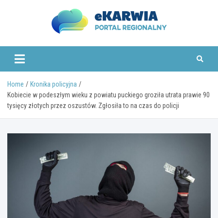
Skip
to
content
www.ekarwia.pl
Home
Kronika policyjna
Kobiecie w podeszłym wieku z powiatu puckiego groziła utrata prawie 90
tysięcy złotych przez oszustów. Zgłosiła to na czas do policji