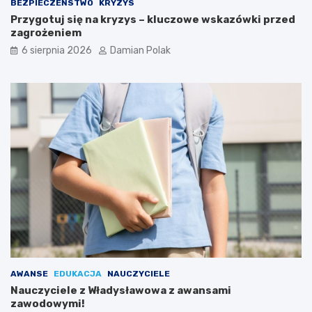
d
BEZPIECZEŃSTWO
KRYZYS
l
Przygotuj się na kryzys – kluczowe wskazówki przed
a
zagrożeniem
3
6 sierpnia 2026
Damian Polak
4
-
l
a
t
k
i
AWANSE
EDUKACJA
NAUCZYCIELE
Nauczyciele z Władysławowa z awansami
zawodowymi!