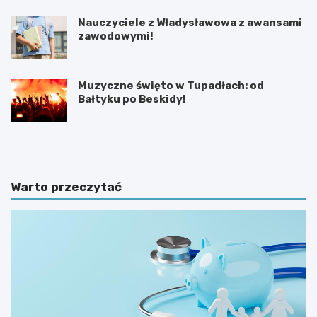
Nauczyciele z Władysławowa z awansami
zawodowymi!
Muzyczne święto w Tupadłach: od
Bałtyku po Beskidy!
O
M
b
o
r
t
o
y
n
l
Warto przeczytać
a
a
d
r
z
n
i
i
e
a
c
w
i
K
p
a
r
r
z
w