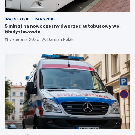
a
ć
s
?
i
INWESTYCJE
TRANSPORT
ę
5 mln zł na nowoczesny dworzec autobusowy we
l
Władysławowie
i
c
7 sierpnia 2026
Damian Polak
z
n
y
m
i
o
b
r
a
ż
e
n
i
a
m
i