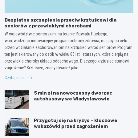
Bezpłatne szczepienia przeciw krztuścowi dla
seniorów z przewlekłymi chorobami
W województwie pomorskim, na terenie Powiatu Puckiego,
wprowadzono innowacyjny program ochrony zdrowia, mający na celu
przeciwdziałanie zachorowaniom na krztusiec wśród seniorów. Program
ten jest skierowany do osób w wieku 65 lat i starszych, które cierpią na
przewlekłe choroby układu oddechowego. Dlaczego krztusiec stanowi
zagrożenie? Krztusiec, znany również jako…
Czytaj dalej
5 mln zł na nowoczesny dworzec
autobusowy we Władysławowie
Przygotuj się na kryzys – kluczowe
wskazówki przed zagrożeniem