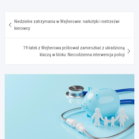
Nawigacja
Niedzielne zatrzymania w Wejherowie: narkotyki i nietrzeźwi
wpisu
kierowcy
19-latek z Wejherowa próbował zamieszkać z ukradzioną
klaczą w bloku: Niecodzienna interwencja policji