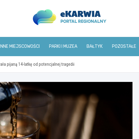
www.ekarwia.pl
INNE MIEJSCOWOŚCI
PARKI I MUZEA
BAŁTYK
POZOSTAŁE
 pijaną 14-latkę od potencjalnej tragedii