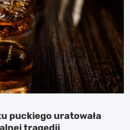
u puckiego uratowała
alnej tragedii