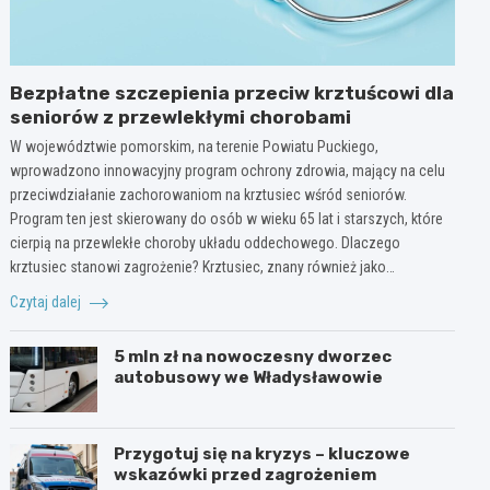
Bezpłatne szczepienia przeciw krztuścowi dla
seniorów z przewlekłymi chorobami
W województwie pomorskim, na terenie Powiatu Puckiego,
wprowadzono innowacyjny program ochrony zdrowia, mający na celu
przeciwdziałanie zachorowaniom na krztusiec wśród seniorów.
Program ten jest skierowany do osób w wieku 65 lat i starszych, które
cierpią na przewlekłe choroby układu oddechowego. Dlaczego
krztusiec stanowi zagrożenie? Krztusiec, znany również jako…
Czytaj dalej
5 mln zł na nowoczesny dworzec
autobusowy we Władysławowie
Przygotuj się na kryzys – kluczowe
wskazówki przed zagrożeniem