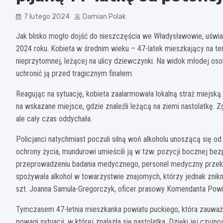
7 lutego 2024
Damian Polak
Jak blisko mogło dojść do nieszczęścia we Władysławowie, uświad
2024 roku. Kobieta w średnim wieku – 47-latek mieszkający na te
nieprzytomnej, leżącej na ulicy dziewczynki. Na widok młodej oso
uchronić ją przed tragicznym finałem.
Reagując na sytuację, kobieta zaalarmowała lokalną straż miejską
na wskazane miejsce, gdzie znaleźli leżącą na ziemi nastolatkę. 
ale cały czas oddychała.
Policjanci natychmiast poczuli silną woń alkoholu unoszącą się o
ochrony życia, mundurowi umieścili ją w tzw. pozycji bocznej bez
przeprowadzeniu badania medycznego, personel medyczny przekaza
spożywała alkohol w towarzystwie znajomych, którzy jednak zniknęl
szt. Joanna Samula-Gregorczyk, oficer prasowy Komendanta Powi
Tymczasem 47-letnia mieszkanka powiatu puckiego, która zauważ
powagi sytuacji, w której znalazła się nastolatka. Dzięki jej czujno