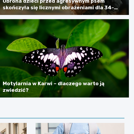
Obrona dzieci przed agresywnym psem
skończyła się licznymi obrażeniami dla 34-
latki
Motylarnia w Karwi – dlaczego warto ją
zwiedzić?