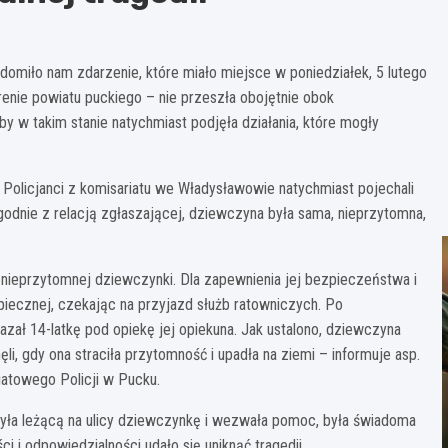
omiło nam zdarzenie, które miało miejsce w poniedziałek, 5 lutego
renie powiatu puckiego – nie przeszła obojętnie obok
by w takim stanie natychmiast podjęła działania, które mogły
. Policjanci z komisariatu we Władysławowie natychmiast pojechali
Zgodnie z relacją zgłaszającej, dziewczyna była sama, nieprzytomna,
d nieprzytomnej dziewczynki. Dla zapewnienia jej bezpieczeństwa i
piecznej, czekając na przyjazd służb ratowniczych. Po
ł 14-latkę pod opiekę jej opiekuna. Jak ustalono, dziewczyna
i, gdy ona straciła przytomność i upadła na ziemi – informuje asp.
atowego Policji w Pucku.
yła leżącą na ulicy dziewczynkę i wezwała pomoc, była świadoma
ści i odpowiedzialności udało się uniknąć tragedii.