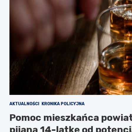
AKTUALNOŚCI
KRONIKA POLICYJNA
Pomoc mieszkańca powiat
pijaną 14-latkę od potencj